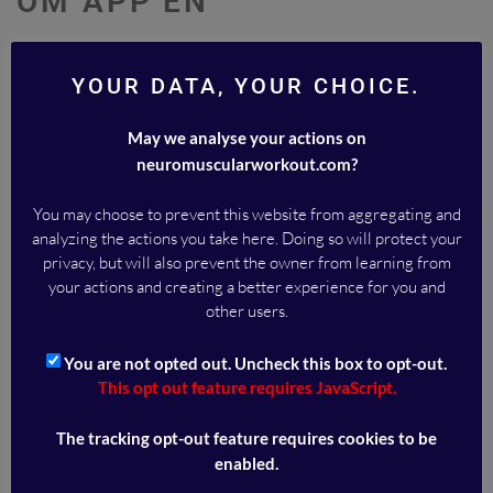
OM APP’EN
Neuromuscular Workout APP’en
af Malou Deichmann
er et træningssystem, som du kan bruge som støtte til dit
YOUR DATA, YOUR CHOICE.
fysiske aktive liv, uanset hvor du er, og i dit eget tempo.
May we analyse your actions on
neuromuscularworkout.com?
Ideen bag Neuromuscular Workout-øvelserne i appen er
både at forebygge og genoprette skader, før de bliver
You may choose to prevent this website from aggregating and
alvorlige. Disse øvelser kan også bruges i den stabile fase
analyzing the actions you take here. Doing so will protect your
efter en akut skade, hvor målet er at komme tilbage til et
privacy, but will also prevent the owner from learning from
fysisk aktivt liv, eller som daglige træningshjælpemidler
your actions and creating a better experience for you and
for at bevare din styrke og mobilitet.
other users.
Hos Neuromuscular Workout fokuserer vi på tre
You are not opted out. Uncheck this box to opt-out.
overordnede kategorier af fysisk træning:
This opt out feature requires JavaScript.
The tracking opt-out feature requires cookies to be
Løb og sportssupport.
enabled.
Ryg og holdning.