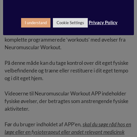
Genoptræning og forebyggelse af skader.
Når du bruger
APP’en
, kan du vælge individuelle øvelser
Privacy Policy
I understand
Cookie Settings
inden for disse kategorier og følge videoerne for den
pågældende øvelse, eller du kan vælge at følge en af de
komplette programmerede ‘workouts’ med øvelser fra
Neuromuscular Workout.
På denne måde kan du tage kontrol over dit eget fysiske
velbefindende og træne eller restituere i dit eget tempo
og i dit eget hjem.
Videoerne til Neuromuscular Workout APP indeholder
fysiske øvelser, der betragtes som anstrengende fysiske
aktiviteter.
Før du bruger indholdet af APP’en,
skal du søge råd hos en
læge eller en fysioterapeut eller andet relevant medicinsk